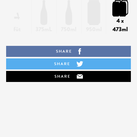
4 x
fût
375mL
750ml
950ml
473ml
SHARE
SHARE
SHARE