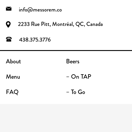
info@messorem.co
2233 Rue Pitt, Montréal, QC, Canada
438.375.3776
About
Beers
Menu
– On TAP
FAQ
– To Go
Contact
Location / Terrace Bar
Shop
Establishments