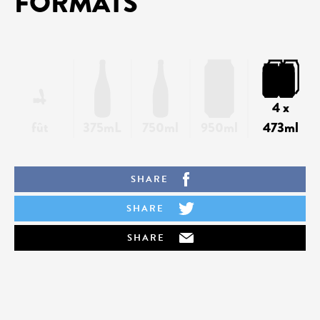
FORMATS
4 x
fût
375mL
750ml
950ml
473ml
SHARE
SHARE
SHARE