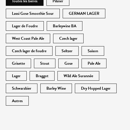
Toutes les bières
Pilsner
Lassi Gose Smoothie Sour
GERMAN LAGER
Lager de Foudre
Barleywine BA
West Coast Pale Ale
Czech lager
Czech lager de foudre
Seltzer
Saison
Grisette
Stout
Gose
Pale Ale
Lager
Braggot
Wild Ale Surannée
Schwarzbier
Barley Wine
Dry Hopped Lager
Autres