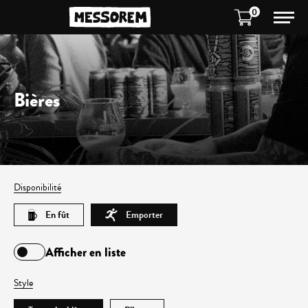
0
Bières
Disponibilité
En fût
Emporter
Afficher en liste
Style