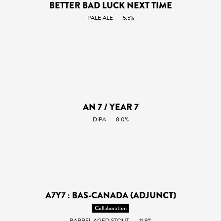
BETTER BAD LUCK NEXT TIME
PALE ALE
5.5%
AN 7 / YEAR 7
DIPA
8.0%
A7Y7 : BAS-CANADA (ADJUNCT)
Collaboration
BARREL AGED STOUT
11.9%