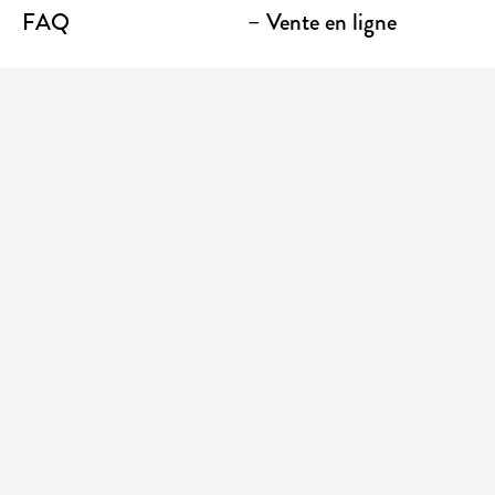
FAQ
– Vente en ligne
Contact
– Emporter
Lieu / Terrasse
Boutique
Établissements
Entrez votre adresse courriel pour recevoir des
nouvelles et des promotions