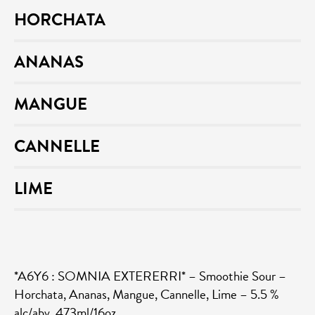
HORCHATA
ANANAS
MANGUE
CANNELLE
LIME
*A6Y6 : SOMNIA EXTERERRI* – Smoothie Sour –
Horchata, Ananas, Mangue, Cannelle, Lime – 5.5 %
alc/abv, 473ml/16oz.