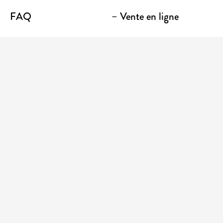
FAQ
– Vente en ligne
Contact
– Emporter
Lieu / Terrasse
Boutique
Établissements
Entrez votre adresse courriel pour recevoir des
nouvelles et des promotions