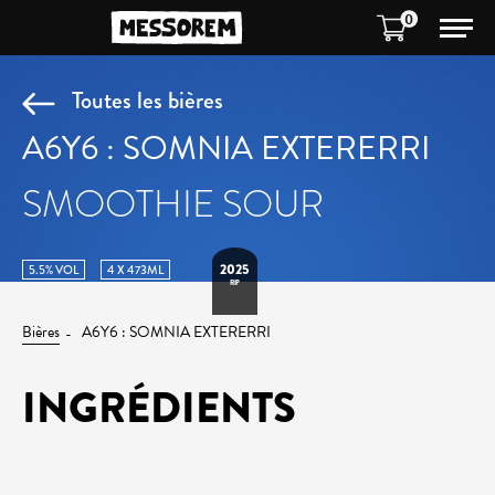
0
Toutes les bières
A6Y6 : SOMNIA EXTERERRI
SMOOTHIE SOUR
2025
5.5% VOL
4 X 473ML
RIP
Bières
A6Y6 : SOMNIA EXTERERRI
INGRÉDIENTS