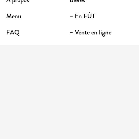
À propos
Bières
Menu
– En FÛT
FAQ
– Vente en ligne
Contact
– Emporter
Lieu / Terrasse
Boutique
Établissements
Entrez votre adresse courriel pour recevoir des
nouvelles et des promotions