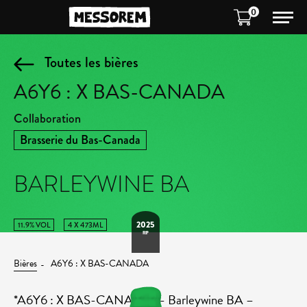
0
Toutes les bières
A6Y6 : X BAS-CANADA
Collaboration
Brasserie du Bas-Canada
BARLEYWINE BA
2025
11.9% VOL
4 X 473ML
RIP
Bières
A6Y6 : X BAS-CANADA
*A6Y6 : X BAS-CANADA* – Barleywine BA –