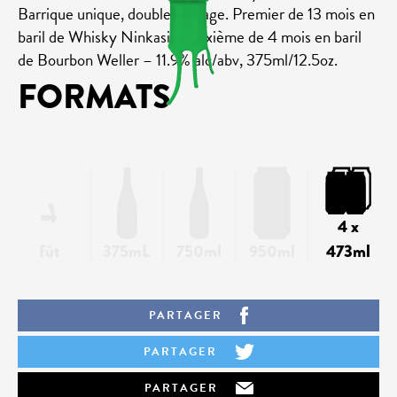
Barrique unique, double passage. Premier de 13 mois en
baril de Whisky Ninkasi, Deuxième de 4 mois en baril
de Bourbon Weller – 11.9% alc/abv, 375ml/12.5oz.
FORMATS
4 x
fût
375mL
750ml
950ml
473ml
PARTAGER
PARTAGER
PARTAGER