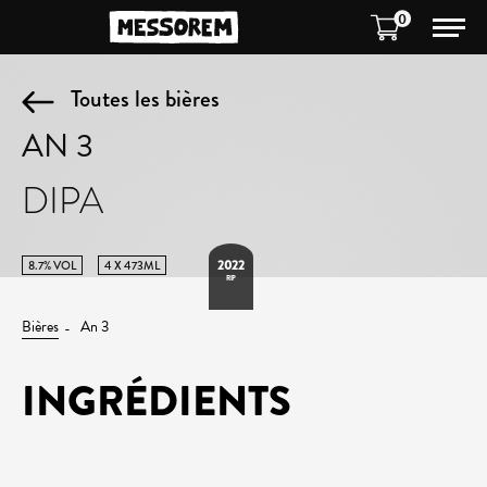
0
Toutes les bières
AN 3
DIPA
2022
8.7% VOL
4 X 473ML
RIP
Bières
An 3
INGRÉDIENTS