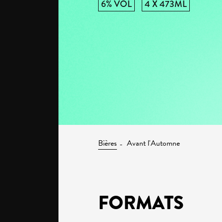
6% VOL
4 X 473ML
Bières
Avant l'Automne
FORMATS