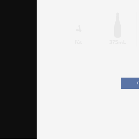
fût
375mL