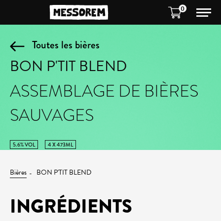
0
Toutes les bières
BON P'TIT BLEND
ASSEMBLAGE DE BIÈRES
SAUVAGES
5.6% VOL
4 X 473ML
Bières
BON P'TIT BLEND
INGRÉDIENTS