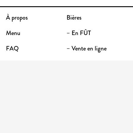
À propos
Bières
Menu
– En FÛT
FAQ
– Vente en ligne
Contact
– Emporter
Lieu / Terrasse
Boutique
Établissements
Entrez votre adresse courriel pour recevoir des
nouvelles et des promotions