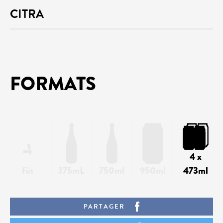
CITRA
FORMATS
4 x
fût
375mL
750ml
950ml
473ml
PARTAGER