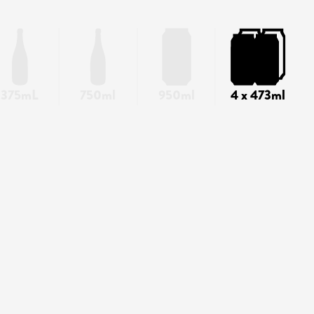
375mL
750ml
950ml
4 x 473ml