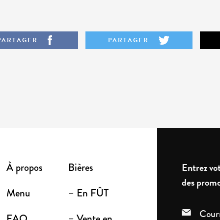
PARTAGER
PARTAGER
À propos
Bières
Entrez vot
des promo
Menu
– En FÛT
FAQ
– Vente en