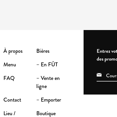
À propos
Bières
Entrez vot
des promo
Menu
– En FÛT
FAQ
– Vente en
ligne
Contact
– Emporter
Lieu /
Boutique