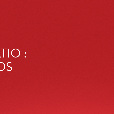
IO :
DS