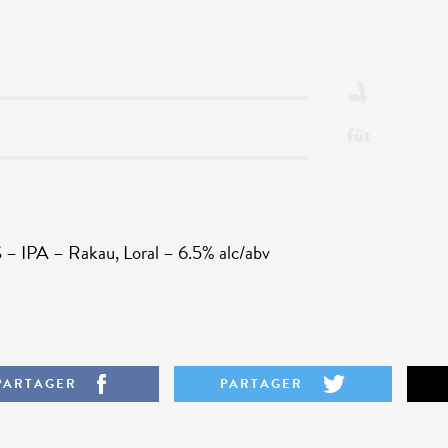
fût
A – Rakau, Loral – 6.5% alc/abv
PARTAGER
PARTAGER