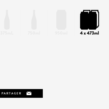
375mL
750ml
950ml
4 x 473ml
PARTAGER