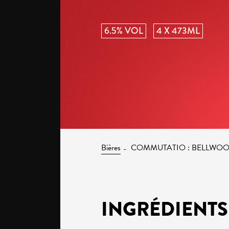
6.5% VOL
4 X 473ML
Bières
COMMUTATIO : BELLWO
INGRÉDIENTS