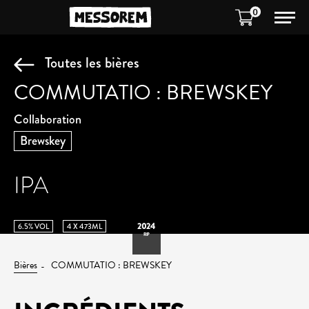
0
Toutes les bières
COMMUTATIO : BREWSKEY
Collaboration
Brewskey
IPA
2024
6.5% VOL
4 X 473ML
RIP
Bières
COMMUTATIO : BREWSKEY