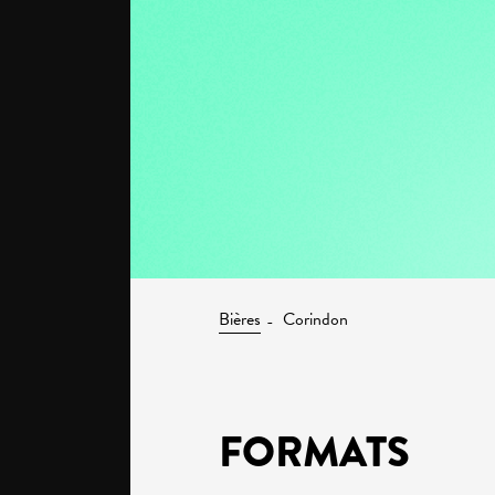
Bières
Corindon
FORMATS