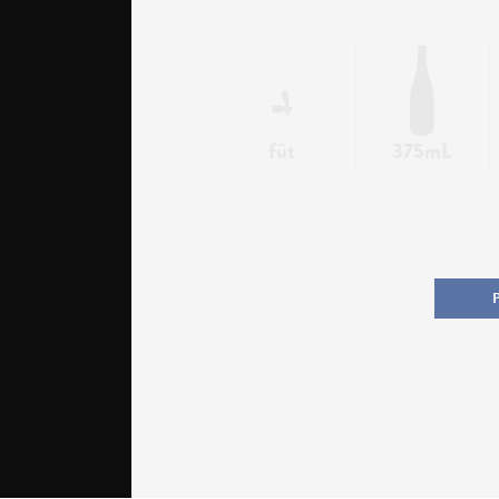
fût
375mL