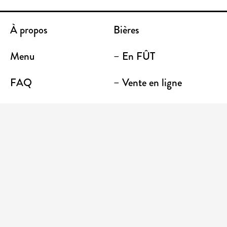
À propos
Bières
Menu
– En FÛT
FAQ
– Vente en ligne
Contact
– Emporter
Lieu / Terrasse
Boutique
Établissements
Entrez votre adresse courriel pour recevoir des
nouvelles et des promotions