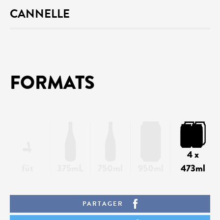
CANNELLE
FORMATS
4 x
fût
375mL
750ml
950ml
473ml
PARTAGER