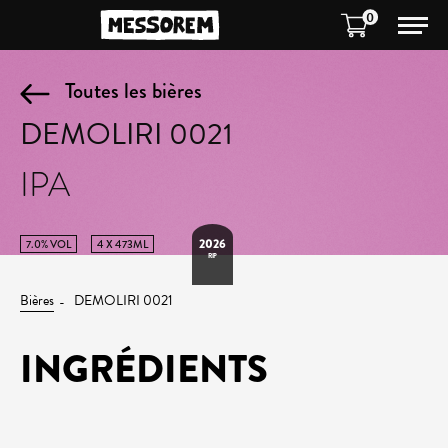
0
Toutes les bières
DEMOLIRI 0021
IPA
2026
7.0% VOL
4 X 473ML
RIP
Bières
DEMOLIRI 0021
INGRÉDIENTS