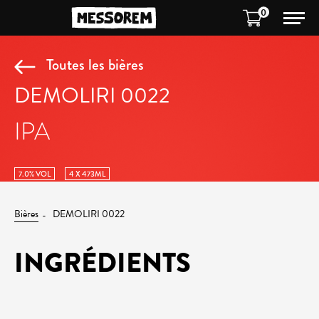
0
Toutes les bières
DEMOLIRI 0022
IPA
7.0% VOL
4 X 473ML
Bières
DEMOLIRI 0022
INGRÉDIENTS