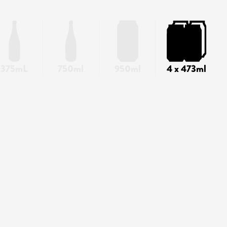
375mL
750ml
950ml
4 x 473ml