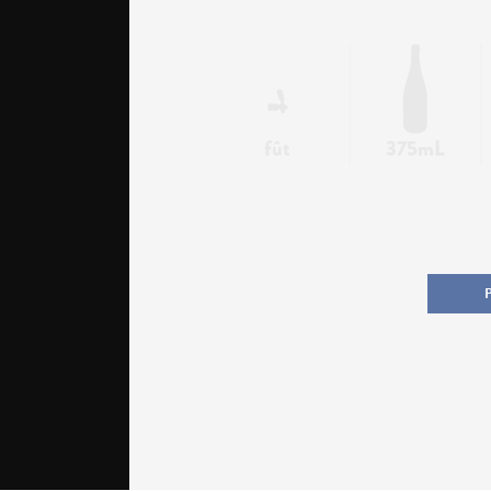
fût
375mL