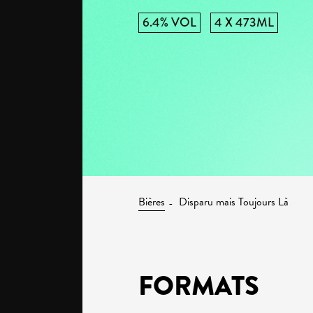
6.4% VOL
4 X 473ML
Bières
Disparu mais Toujours Là
FORMATS