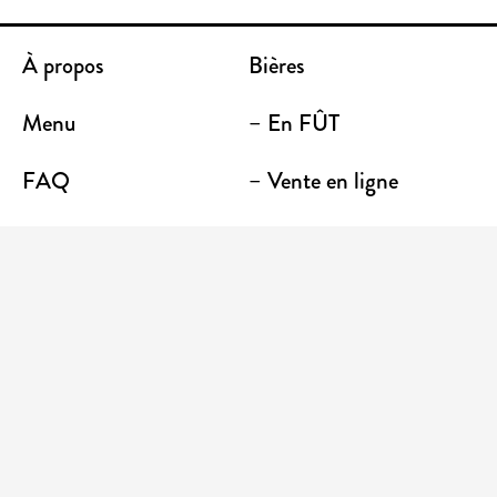
À propos
Bières
Menu
– En FÛT
FAQ
– Vente en ligne
Contact
– Emporter
Lieu / Terrasse
Boutique
Établissements
Entrez votre adresse courriel pour recevoir des
nouvelles et des promotions