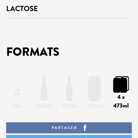
LACTOSE
FORMATS
4 x
fût
375mL
750ml
950ml
473ml
PARTAGER