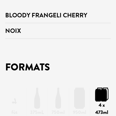
BLOODY FRANGELI CHERRY
NOIX
FORMATS
4 x
fût
375mL
750ml
950ml
473ml