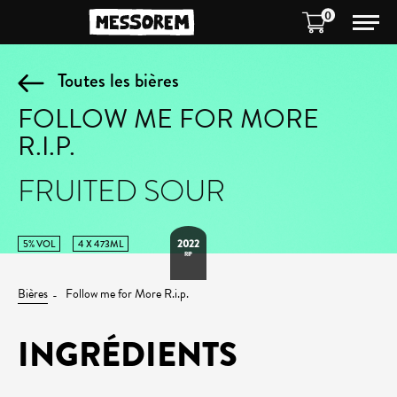
0
Toutes les bières
FOLLOW ME FOR MORE
R.I.P.
FRUITED SOUR
2022
5% VOL
4 X 473ML
RIP
Bières
Follow me for More R.i.p.
INGRÉDIENTS