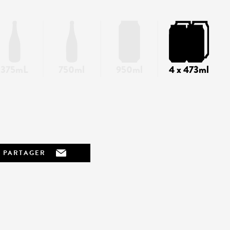
375mL
750ml
950ml
4 x 473ml
PARTAGER