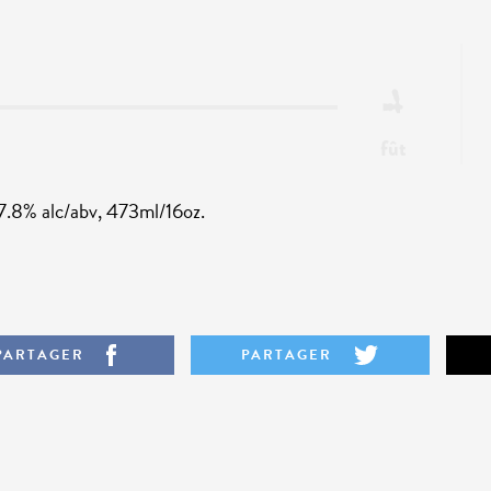
fût
.8% alc/abv, 473ml/16oz.
PARTAGER
PARTAGER