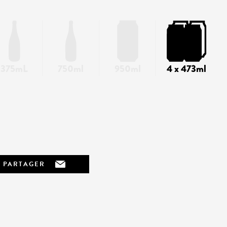
375mL
750ml
950ml
4 x 473ml
PARTAGER