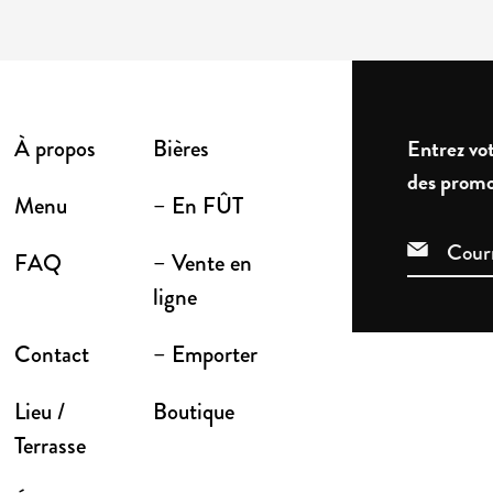
À propos
Bières
Entrez vot
des promo
Menu
– En FÛT
FAQ
– Vente en
ligne
Contact
– Emporter
Lieu /
Boutique
Terrasse