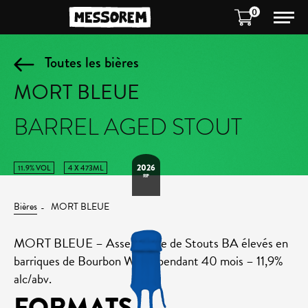
0
Toutes les bières
MORT BLEUE
BARREL AGED STOUT
2026
11.9% VOL
4 X 473ML
RIP
Bières
MORT BLEUE
MORT BLEUE – Assemblage de Stouts BA élevés en
barriques de Bourbon Willet pendant 40 mois – 11,9%
alc/abv.
FORMATS