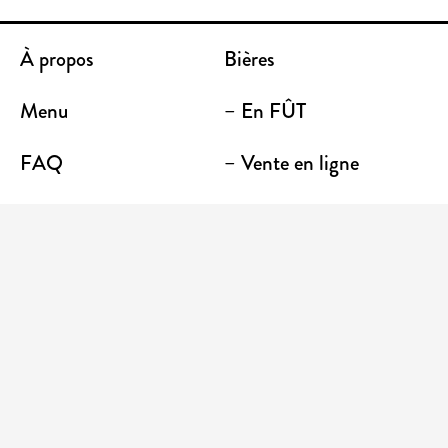
À propos
Bières
Menu
– En FÛT
FAQ
– Vente en ligne
Contact
– Emporter
Lieu / Terrasse
Boutique
Établissements
Entrez votre adresse courriel pour recevoir des
nouvelles et des promotions