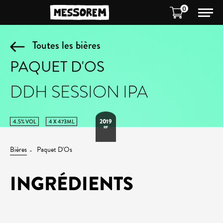
0
Toutes les bières
PAQUET D'OS
DDH SESSION IPA
2019
4.5% VOL
4 X 473ML
RIP
Bières
Paquet D'Os
INGRÉDIENTS