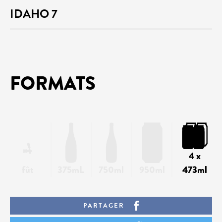
IDAHO 7
FORMATS
4 x
fût
375mL
750ml
950ml
473ml
PARTAGER