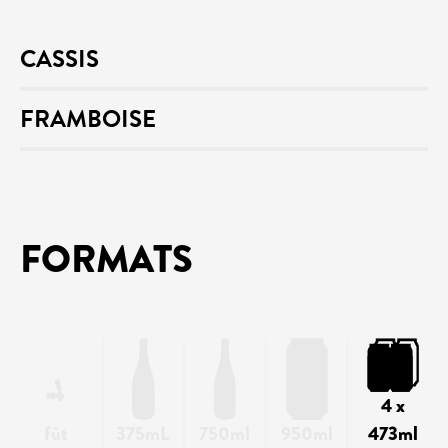
CASSIS
FRAMBOISE
FORMATS
4 x
fût
375mL
750ml
950ml
473ml