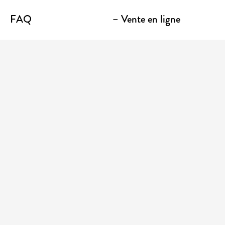
FAQ
– Vente en ligne
Contact
– Emporter
Lieu / Terrasse
Boutique
Établissements
Entrez votre adresse courriel pour recevoir des
nouvelles et des promotions