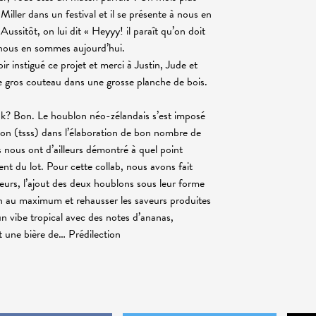
Miller dans un festival et il se présente à nous en
sitôt, on lui dit « Heyyy! il paraît qu’on doit
ù nous en sommes aujourd’hui.
 instigué ce projet et merci à Justin, Jude et
e gros couteau dans une grosse planche de bois.
ok? Bon. Le houblon néo-zélandais s’est imposé
on (tsss) dans l’élaboration de bon nombre de
 nous ont d’ailleurs démontré à quel point
nt du lot. Pour cette collab, nous avons fait
eurs, l’ajout des deux houblons sous leur forme
on au maximum et rehausser les saveurs produites
n vibe tropical avec des notes d’ananas,
it une bière de… Prédilection