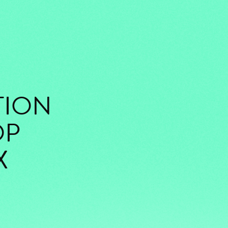
TION
OP
X