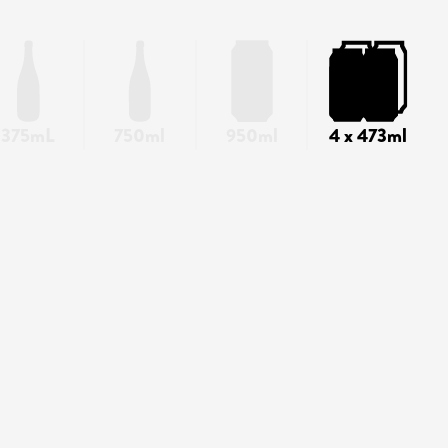
375mL
750ml
950ml
4 x 473ml