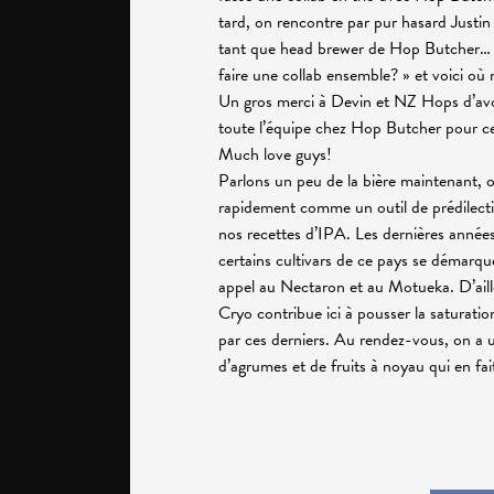
tard, on rencontre par pur hasard Justin 
tant que head brewer de Hop Butcher… Aus
faire une collab ensemble? » et voici o
Un gros merci à Devin et NZ Hops d’avoir
toute l’équipe chez
Hop Butcher
pour c
Much love guys!
Parlons un peu de la bière maintenant, 
rapidement comme un outil de prédilecti
nos recettes d’IPA. Les dernières années
certains cultivars de ce pays se démarque
appel au Nectaron et au Motueka. D’aill
Cryo contribue ici à pousser la saturati
par ces derniers. Au rendez-vous, on a u
d’agrumes et de fruits à noyau qui en fa