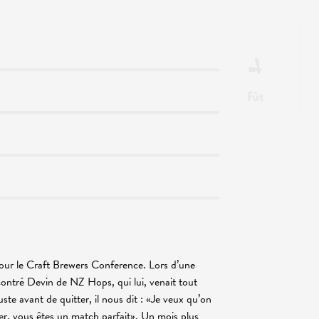
fût
pour le Craft Brewers Conference. Lors d’une
contré Devin de NZ Hops, qui lui, venait tout
ste avant de quitter, il nous dit : «Je veux qu’on
er, vous êtes un match parfait». Un mois plus