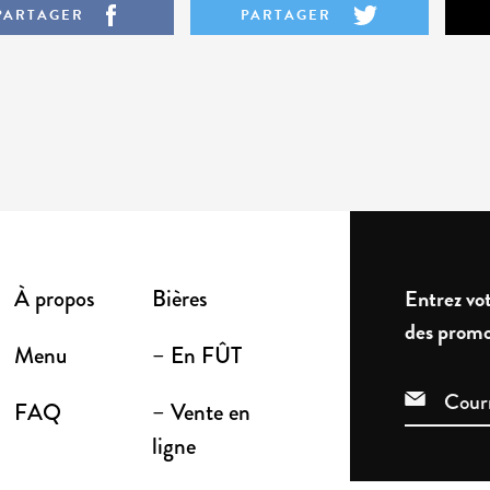
PARTAGER
PARTAGER
À propos
Bières
Entrez vot
des promo
Menu
– En FÛT
FAQ
– Vente en
ligne