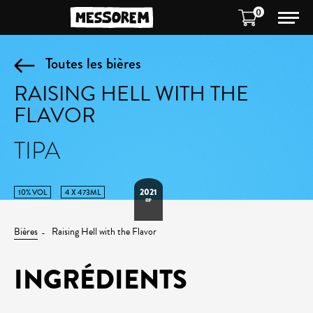
0
Toutes les bières
RAISING HELL WITH THE
FLAVOR
TIPA
2021
10% VOL
4 X 473ML
RIP
Bières
Raising Hell with the Flavor
INGRÉDIENTS