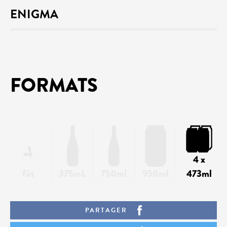
ENIGMA
FORMATS
4 x
fût
375mL
750ml
950ml
473ml
PARTAGER