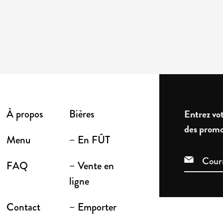
À propos
Bières
Entrez vot
des promo
Menu
– En FÛT
FAQ
– Vente en
ligne
Contact
– Emporter