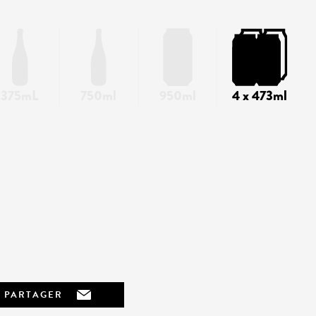
375mL
750ml
950ml
4 x 473ml
PARTAGER