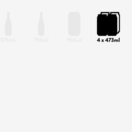
375mL
750ml
950ml
4 x 473ml