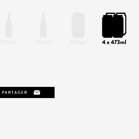
375mL
750ml
950ml
4 x 473ml
PARTAGER