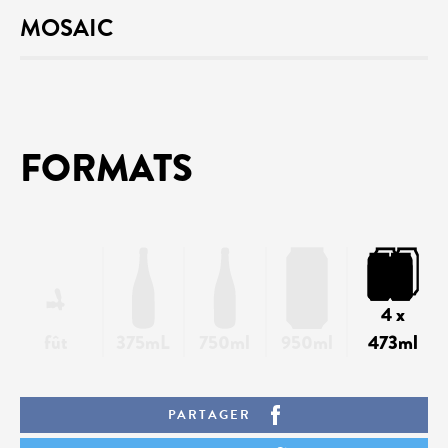
MOSAIC
FORMATS
4 x
fût
375mL
750ml
950ml
473ml
PARTAGER