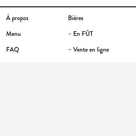
À propos
Bières
Menu
– En FÛT
FAQ
– Vente en ligne
Contact
– Emporter
Lieu / Terrasse
Boutique
Établissements
Entrez votre adresse courriel pour recevoir des
nouvelles et des promotions