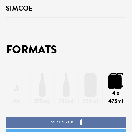
SIMCOE
FORMATS
4 x
fût
375mL
750ml
950ml
473ml
PARTAGER