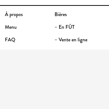
À propos
Bières
Menu
– En FÛT
FAQ
– Vente en ligne
Contact
– Emporter
Lieu / Terrasse
Boutique
Établissements
Entrez votre adresse courriel pour recevoir des
nouvelles et des promotions