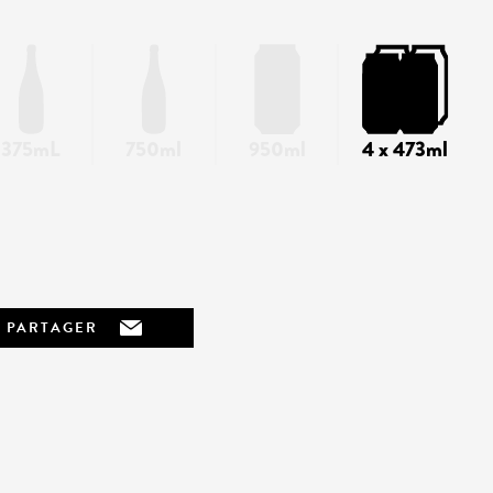
375mL
750ml
950ml
4 x 473ml
PARTAGER