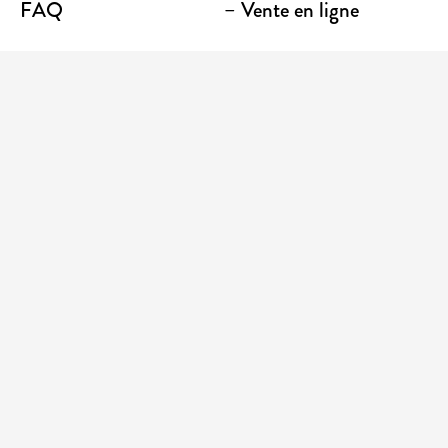
FAQ
– Vente en ligne
Contact
– Emporter
Lieu / Terrasse
Boutique
Établissements
Entrez votre adresse courriel pour recevoir des
nouvelles et des promotions