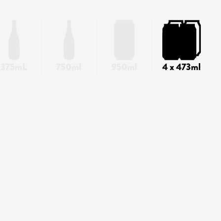
375mL
750ml
950ml
4 x 473ml