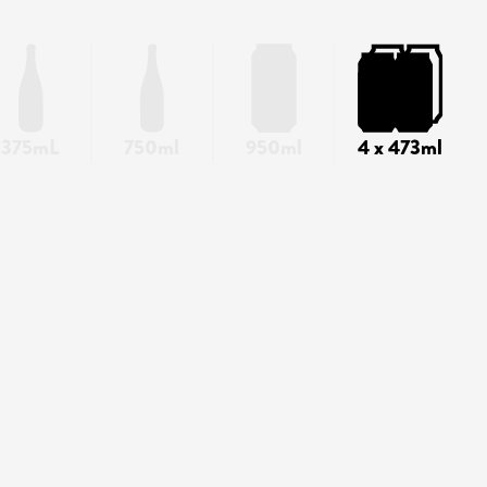
375mL
750ml
950ml
4 x 473ml