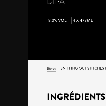
DIPA
8.0% VOL
4 X 473ML
Bières
SNIFFING OUT STITCHES
INGRÉDIENTS