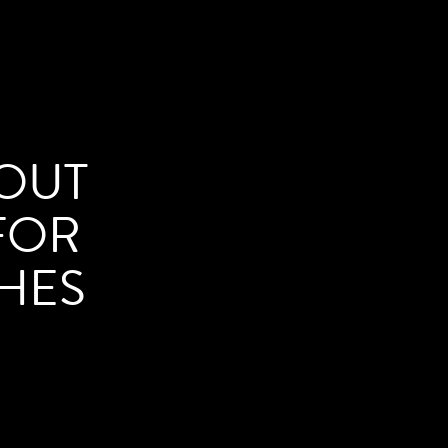
 OUT
FOR
CHES