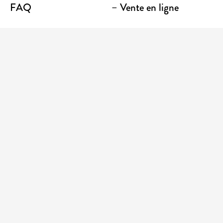
FAQ
– Vente en ligne
Contact
– Emporter
Lieu / Terrasse
Boutique
Établissements
Entrez votre adresse courriel pour recevoir des
nouvelles et des promotions