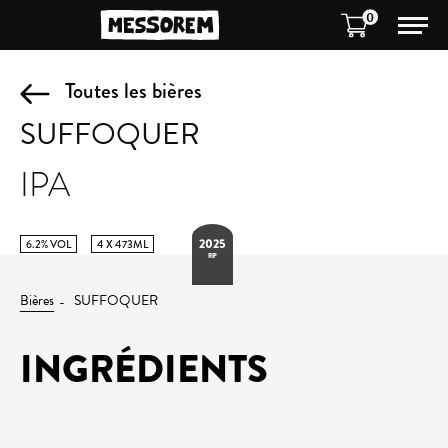
0
Toutes les bières
SUFFOQUER
IPA
2025
6.2% VOL
4 X 473ML
RIP
Bières
SUFFOQUER
INGRÉDIENTS