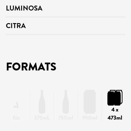
LUMINOSA
CITRA
FORMATS
4 x
fût
375mL
750ml
950ml
473ml