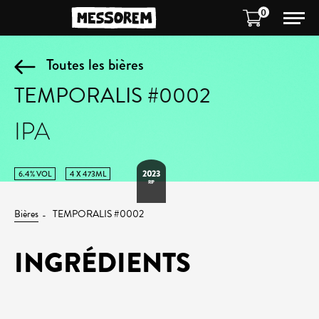
0
Toutes les bières
TEMPORALIS #0002
IPA
2023
6.4% VOL
4 X 473ML
RIP
Bières
TEMPORALIS #0002
INGRÉDIENTS