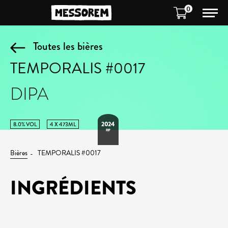
0
Toutes les bières
TEMPORALIS #0017
DIPA
2024
8.0% VOL
4 X 473ML
RIP
Bières
TEMPORALIS #0017
INGRÉDIENTS