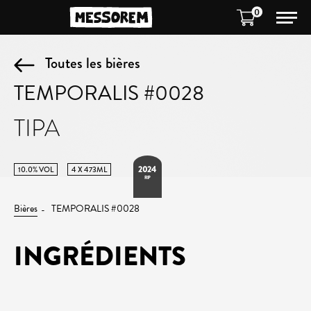
0
Toutes les bières
TEMPORALIS #0028
TIPA
2024
10.0% VOL
4 X 473ML
RIP
Bières
TEMPORALIS #0028
INGRÉDIENTS