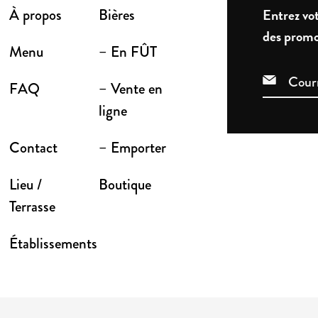
À propos
Bières
Entrez vot
des promo
Menu
– En FÛT
FAQ
– Vente en
ligne
Contact
– Emporter
Lieu /
Boutique
Terrasse
Établissements
VÉS 2026
POLITIQUE DE CONFIDENTIALITÉ
POLITIQUE D