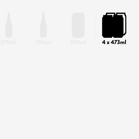
375mL
750ml
950ml
4 x 473ml