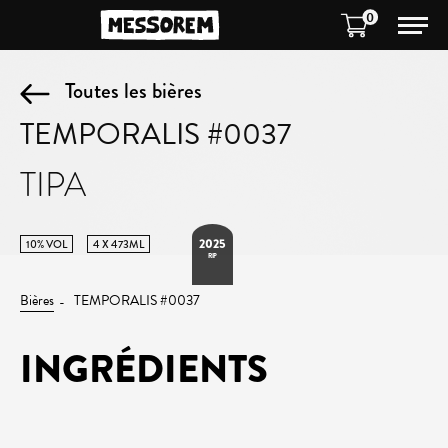
0
Toutes les bières
TEMPORALIS #0037
TIPA
2025
10% VOL
4 X 473ML
RIP
Bières
TEMPORALIS #0037
INGRÉDIENTS