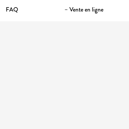
FAQ
– Vente en ligne
Contact
– Emporter
Lieu / Terrasse
Boutique
Établissements
Entrez votre adresse courriel pour recevoir des
nouvelles et des promotions