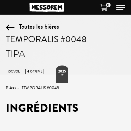
0
Toutes les bières
TEMPORALIS #0048
TIPA
2025
10% VOL
4 X 473ML
RIP
Bières
TEMPORALIS #0048
INGRÉDIENTS