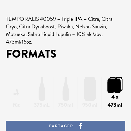
TEMPORALIS #0059 – Triple IPA – Citra, Citra
Cryo, Citra Dynaboost, Riwaka, Nelson Sauvin,
Motueka, Sabro Liquid Lupulin – 10% alc/abv,
473ml/16oz.
FORMATS
4 x
fût
375mL
750ml
950ml
473ml
PARTAGER