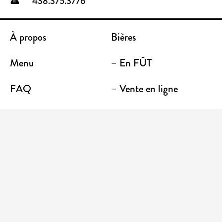
438.375.3776
À propos
Bières
Menu
– En FÛT
FAQ
– Vente en ligne
Contact
– Emporter
Lieu / Terrasse
Boutique
Établissements
Entrez votre adresse courriel pour recevoir des
nouvelles et des promotions