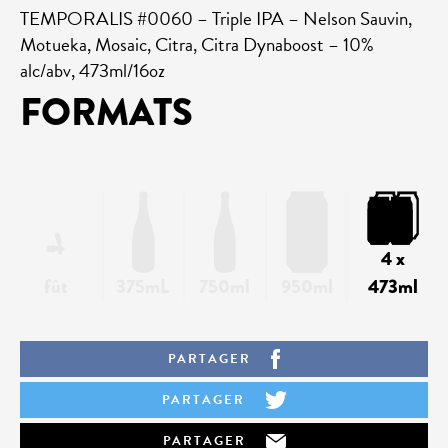
TEMPORALIS #0060 – Triple IPA – Nelson Sauvin,
Motueka, Mosaic, Citra, Citra Dynaboost – 10%
alc/abv, 473ml/16oz
FORMATS
4 x
fût
375mL
750ml
950ml
473ml
PARTAGER
PARTAGER
PARTAGER