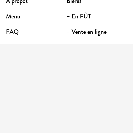
À propos
Bières
Menu
– En FÛT
FAQ
– Vente en ligne
Contact
– Emporter
Lieu / Terrasse
Boutique
Établissements
Entrez votre adresse courriel pour recevoir des
nouvelles et des promotions